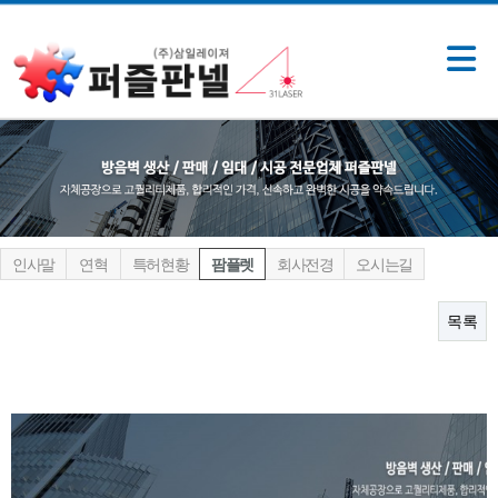
인사말
연혁
특허현황
팜플렛
회사전경
오시는길
목록