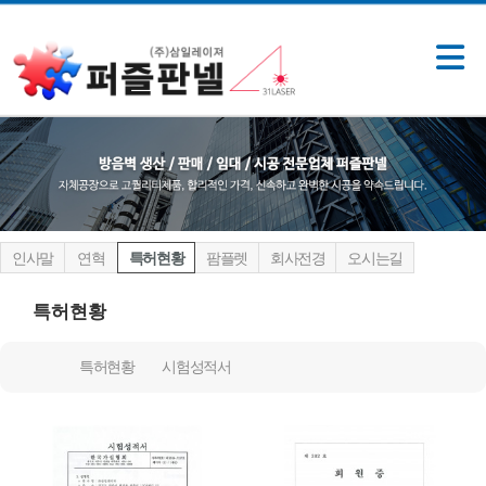
인사말
연혁
특허현황
팜플렛
회사전경
오시는길
특허현황
특허현황
시험성적서