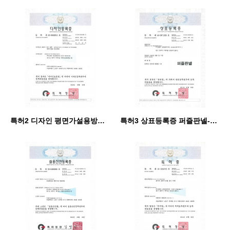
특허2 디자인 평면가설용방음판재.pdf_page_1
특허3 상표등록증 퍼즐판넬-a.pdf_page_1