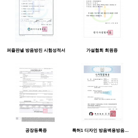
퍼즐판넬 방음방진 시험성적서
가설협회 회원증
공장등록증
특허1 디자인 방음벽용방음판.pdf_page_1