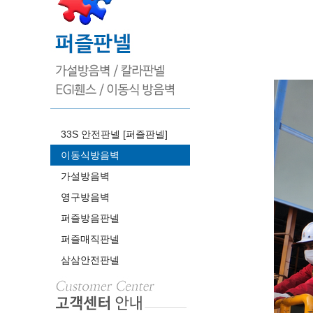
33S 안전판넬 [퍼즐판넬]
이동식방음벽
가설방음벽
영구방음벽
퍼즐방음판넬
퍼즐매직판넬
삼삼안전판넬