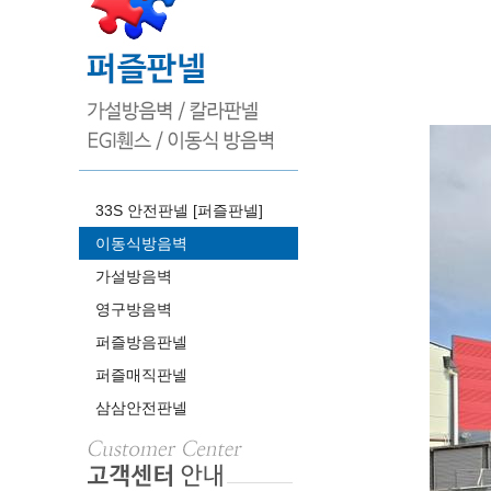
33S 안전판넬 [퍼즐판넬]
이동식방음벽
가설방음벽
영구방음벽
퍼즐방음판넬
퍼즐매직판넬
삼삼안전판넬